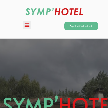
04 74 93 03 04
SYMP’
HOTE