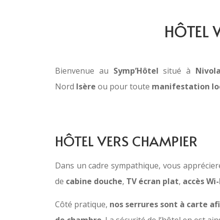
HÔTEL 
Bienvenue au
Symp’Hôtel
situé à
Nivol
Nord
Isère
ou pour toute
manifestation lo
HÔTEL VERS CHAMPIER
Dans un cadre sympathique, vous apprécierez
de
cabine douche
,
TV écran plat
,
accès Wi-
Côté pratique,
nos serrures sont à carte af
de chambre
. La sécurité de l’hôtel en est ai