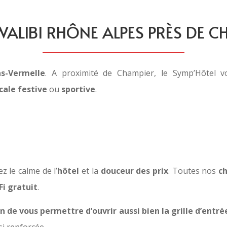
WALIBI RHÔNE ALPES PRÈS DE C
as-Vermelle
. A proximité de Champier, le Symp’Hôtel v
cale festive
ou
sportive
.
 le calme de l’
hôtel
et la
douceur des prix
. Toutes nos
c
Fi gratuit
.
in de vous permettre d’ouvrir aussi bien la grille d’entré
nsi renforcée.