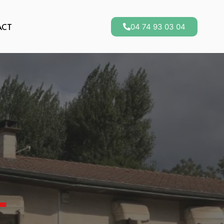
ACT
04 74 93 03 04
L