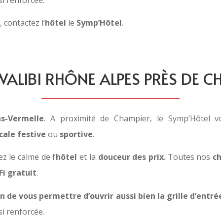
contactez l’
hôtel
le
Symp’Hôtel
.
WALIBI RHÔNE ALPES PRÈS DE C
as-Vermelle
. A proximité de Champier, le Symp’Hôtel v
cale festive
ou
sportive
.
 le calme de l’
hôtel
et la
douceur des prix
. Toutes nos
c
Fi gratuit
.
in de vous permettre d’ouvrir aussi bien la grille d’entré
nsi renforcée.