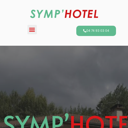
04 74 93 03 04
SYMP’
HOTE