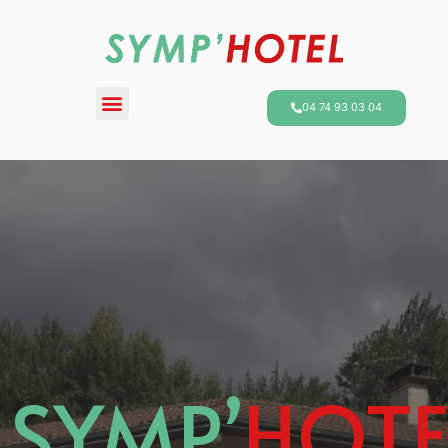
04 74 93 03 04
SYMP’
HOTE